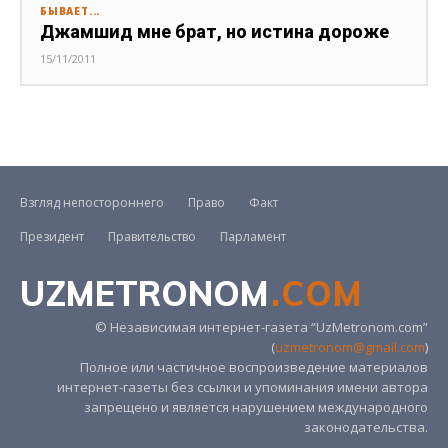
БЫВАЕТ...
Джамшид мне брат, но истина дороже
15/11/2011
Взгляд непостороннего
Право
Факт
Президент
Правительство
Парламент
UZMETRONOM
.COM
© Независимая интернет-газета “UzMetronom.com”
(
uzmetronom@gmail.com
)
Полное или частичное воспроизведение материалов
интернет-газеты без ссылки и упоминания имени автора
запрещено и является нарушением международного
законодательства.