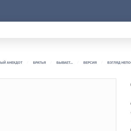
АРОД
ПРАВО
РАКУРС
ФАКТ
MOR
НЫЙ АНЕКДОТ
БРАТЬЯ
БЫВАЕТ...
ВЕРСИЯ
ВЗГЛЯД НЕП