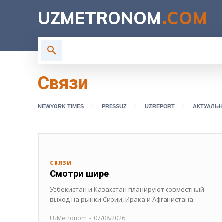
UZMETRONOM
.COM
ГЛАВНАЯ
ВЛАСТЬ
Н
Связи
NEWYORK TIMES
PRESSUZ
UZREPORT
АКТУАЛЬ
СВЯЗИ
Смотри шире
Узбекистан и Казахстан планируют совместный
выход на рынки Сирии, Ирака и Афганистана
UzMetronom
-
07/08/2026