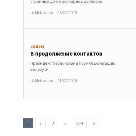
странами до 5 миллиардов долларов
UzMetronom
-
28/07/2026
СВЯЗИ
В продолжение контактов
Президент Узбекистана принял делегацию
Беларуси.
UzMetronom
-
21/07/2026
...
1
2
3
234