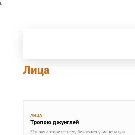
Лица
NEWYORK TIMES
PRESSUZ
UZREPORT
АКТУАЛЬНЫ
ЛИЦА
Тропою джунглей
22 июля авторитетному бизнесмену, меценату и