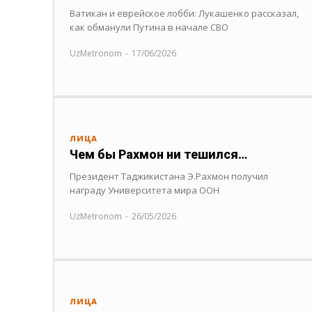
Ватикан и еврейское лобби: Лукашенко рассказал,
как обманули Путина в начале СВО
UzMetronom
-
17/06/2026
ЛИЦА
Чем бы Рахмон ни тешился…
Президент Таджикистана Э.Рахмон получил
награду Университета мира ООН
UzMetronom
-
26/05/2026
ЛИЦА