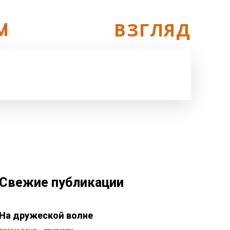
ОСОБЫЙ
ВЗГЛЯД
M
ПРАВО
РАКУРС
ФАКТ
MORE
РОННЕГО
ВЛАСТЬ
ВОСКРЕСНЫЙ АНЕКДОТ
ГОВОРЯТ
ДАТА
Свежие публикации
На дружеской волне