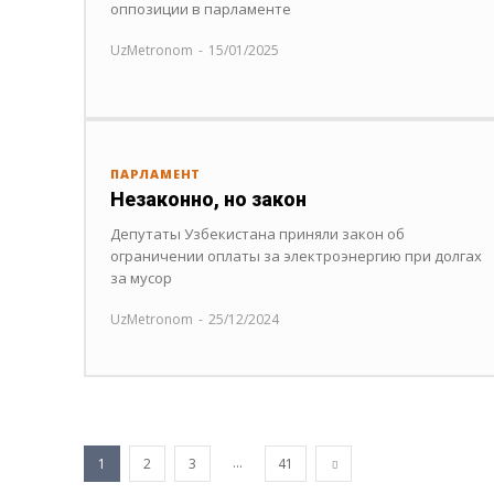
оппозиции в парламенте
UzMetronom
-
15/01/2025
ПАРЛАМЕНТ
Незаконно, но закон
Депутаты Узбекистана приняли закон об
ограничении оплаты за электроэнергию при долгах
за мусор
UzMetronom
-
25/12/2024
...
1
2
3
41