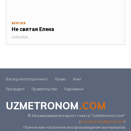
ВЕРСИЯ
Не святая Елена
23/05/2026
Взгляд непостороннего
Право
Факт
Президент
Правительство
Парламент
UZMETRONOM
.COM
© Независимая интернет-газета “UzMetronom.com”
(
uzmetronom@gmail.com
)
Полное или частичное воспроизведение материалов