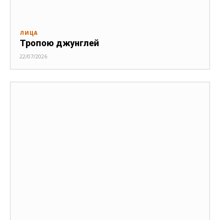
ЛИЦА
Тропою джунглей
22/07/2026