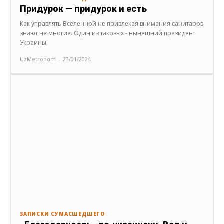
Придурок — придурок и есть
Как управлять Вселенной не привлекая внимания санитаров
знают не многие. Один из таковых - нынешний президент
Украины.
UzMetronom
-
23/01/2024
ЗАПИСКИ СУМАСШЕДШЕГО