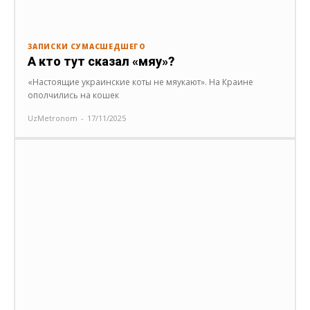
ЗАПИСКИ СУМАСШЕДШЕГО
А кто тут сказал «мяу»?
«Настоящие украинские коты не мяукают». На Краине
ополчились на кошек
UzMetronom
-
17/11/2025