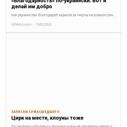
«Благодарность» по-украински. Вот и
делай им добро
Как украинство благодарит казахов за «юрты незламности».
UzMetronom
-
15/02/2023
ЗАПИСКИ СУМАСШЕДШЕГО
Цирк на месте, клоуны тоже
Последние события на Украине и вне её свидетельствуют о