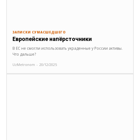
ЗАПИСКИ СУМАСШЕДШЕГО
Европейские напёрсточники
В ЕС не смогли использовать украденные у России активы.
Что дальше?
UzMetronom
-
20/12/2025