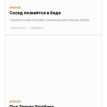
БРАТЬЯ
Сосед познаётся в беде
Ташкент снова отправил гуманитарную помощь Кабулу
UzMetronom
-
26/05/2026
БРАТЬЯ
Под Звезду Улугбека