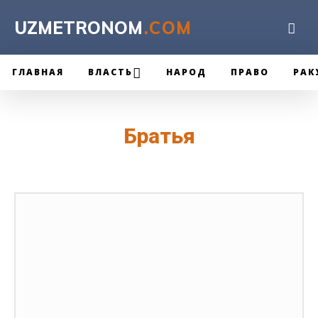
UZMETRONOM
.COM
ГЛАВНАЯ
ВЛАСТЬ
НАРОД
ПРАВО
РАК
Братья
NEWYORK TIMES
PRESSUZ
UZREPORT
АКТУАЛЬНЫЙ АНЕКДОТ
БЫВАЕ