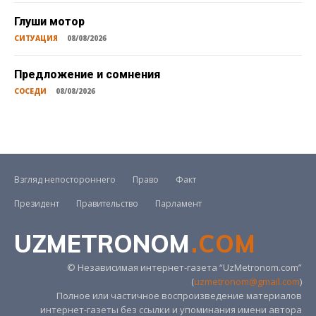
Глуши мотор
СИТУАЦИЯ
08/08/2026
Предложение и сомнения
СОСЕДИ
08/08/2026
Взгляд непостороннего
Право
Факт
Президент
Правительство
Парламент
UZMETRONOM
.COM
© Независимая интернет-газета “UzMetronom.com”
(
uzmetronom@gmail.com
)
Полное или частичное воспроизведение материалов
интернет-газеты без ссылки и упоминания имени автора