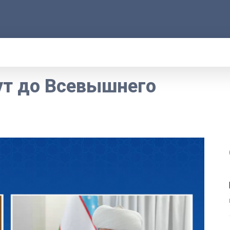
АРОД
ПРАВО
РАКУРС
ФАКТ
MOR
т до Всевышнего