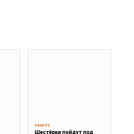
РАКУРС
Шестёрки пойдут под