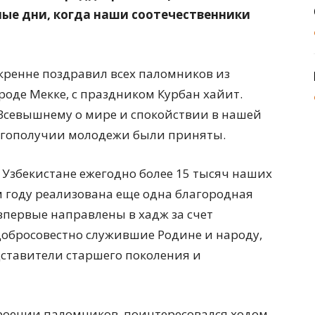
ные дни, когда наши соотечественники
скренне поздравил всех паломников из
роде Мекке, с праздником Курбан хайит.
Всевышнему о мире и спокойствии в нашей
лагополучии молодежи были приняты.
 Узбекистане ежегодно более 15 тысяч наших
м году реализована еще одна благородная
первые направлены в хадж за счет
 добросовестно служившие Родине и народу,
дставители старшего поколения и
роении паломников, поинтересовался ходом