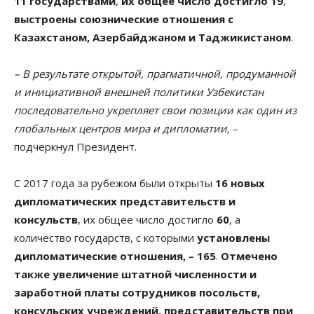
11 государствами
,
их общее число достигло 19
,
выстроены союзнические отношения с
Казахстаном, Азербайджаном и Таджикистаном
.
– В результате открытой, прагматичной, продуманной
и инициативной внешней политики Узбекистан
последовательно укрепляет свои позиции как один из
глобальных центров мира и дипломатии,
–
подчеркнул Президент.
С 2017 года за рубежом были открыты
16 новых
дипломатических представительств и
консульств
, их общее число достигло
60
, а
количество государств, с которыми
установлены
дипломатические отношения, – 165
.
Отмечено
также увеличение штатной численности и
заработной платы сотрудников посольств,
консульских учреждений, представительств при