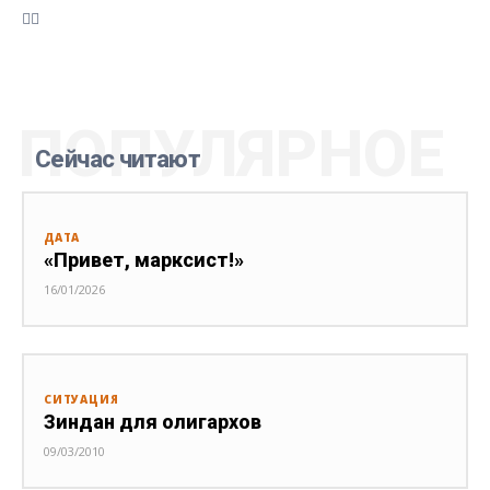
ПОПУЛЯРНОЕ
Сейчас читают
ДАТА
«Привет, марксист!»
16/01/2026
СИТУАЦИЯ
Зиндан для олигархов
09/03/2010