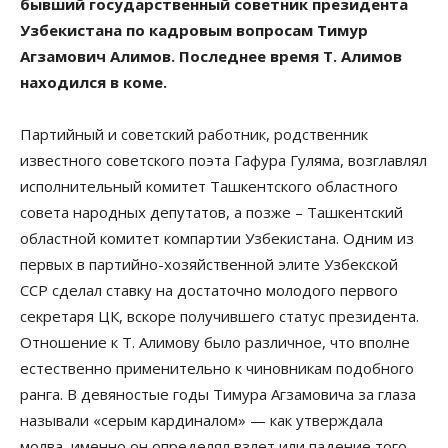
бывший государственный советник президента
Узбекистана по кадровым вопросам Тимур
Агзамович Алимов. Последнее время Т. Алимов
находился в коме.
Партийный и советский работник, родственник
известного советского поэта Гафура Гуляма, возглавлял
исполнительный комитет Ташкентского областного
совета народных депутатов, а позже – Ташкентский
областной комитет компартии Узбекистана. Одним из
первых в партийно-хозяйственной элите Узбекской
ССР сделал ставку на достаточно молодого первого
секретаря ЦК, вскоре получившего статус президента.
Отношение к Т. Алимову было различное, что вполне
естественно применительно к чиновникам подобного
ранга. В девяностые годы Тимура Агзамовича за глаза
называли «серым кардиналом» — как утверждала
молва, именно он определял взлет или падение того