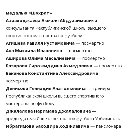
медалью «Шухрат»
Азизходжаева Акмаля Абдуазимовича
—
консультанта Республиканской школы высшего
спортивного мастерства по футболу
Агишева Равиля Рустамовича
— посмертно
Ана Михаила Ивановича
— посмертно
Аширова Олима Масалиевича
— посмертно
Базарова Сирожиддина Ахмедовича
— посмертно
Баканова Константина Александровича
—
посмертно
Денисова Геннадия Анатольевича
— тренера
Республиканской школы высшего спортивного
мастерства по футболу
Джалалова Наримана Джалаловича
—
председателя Совета ветеранов футбола Узбекистана
Ибрагимова Баходира Ходжиевича
— пенсионера