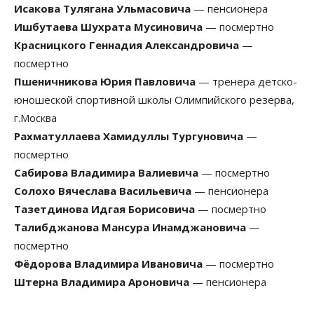
Исакова Тулягана Ульмасовича
— пенсионера
Ишбутаева Шухрата Мусиновича
— посмертно
Красницкого Геннадия Александровича
—
посмертно
Пшеничникова Юрия Павловича
— тренера детско-
юношеской спортивной школы Олимпийского резерва,
г.Москва
Рахматуллаева Хамидуллы Тургуновича
—
посмертно
Сабирова Владимира Валиевича
— посмертно
Солохо Вячеслава Васильевича
— пенсионера
Тазетдинова Идгая Борисовича
— посмертно
Талибджанова Мансура Инамджановича
—
посмертно
Фёдорова Владимира Ивановича
— посмертно
Штерна Владимира Ароновича
— пенсионера