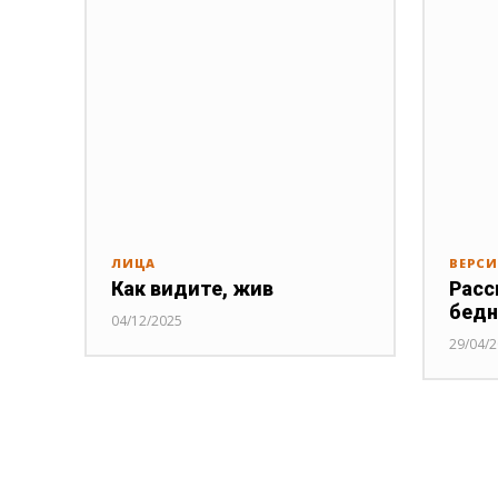
ЛИЦА
ВЕРС
Как видите, жив
Расс
бед
04/12/2025
29/04/