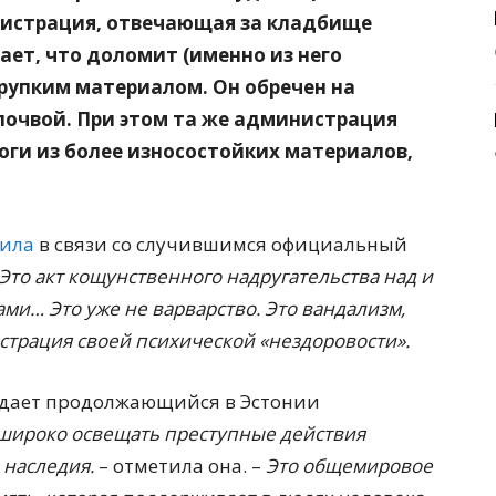
нистрация, отвечающая за кладбище
нает, что доломит (именно из него
хрупким материалом. Он обречен на
почвой. При этом та же администрация
оги из более износостойких материалов,
вила
в связи со случившимся официальный
Это акт кощунственного надругательства над и
лами… Это уже не варварство. Это вандализм,
трация своей психической «нездоровости».
уждает продолжающийся в Эстонии
широко освещать преступные действия
наследия.
– отметила она. –
Это общемировое