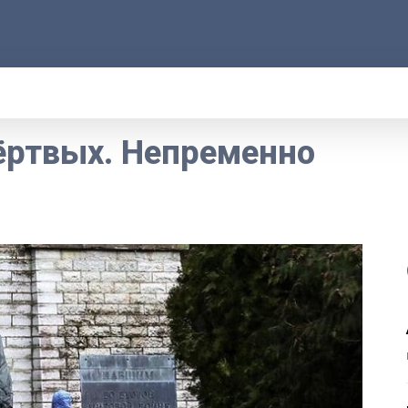
АРОД
ПРАВО
РАКУРС
ФАКТ
MOR
ёртвых. Непременно