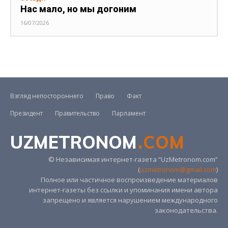
Нас мало, но мы догоним
16/07/2026
Взгляд непостороннего
Право
Факт
Президент
Правительство
Парламент
UZMETRONOM
.COM
© Независимая интернет-газета “UzMetronom.com”
(
uzmetronom@gmail.com
)
Полное или частичное воспроизведение материалов
интернет-газеты без ссылки и упоминания имени автора
запрещено и является нарушением международного
законодательства.