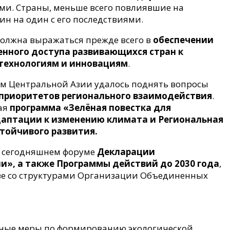
ми. Страны, меньше всего повлиявшие на
ин на один с его последствиями.
олжна выражаться прежде всего в
обеспечении
енного доступа развивающихся стран к
технологиям и инновациям
.
вам Центральной Азии удалось поднять вопросы
приоритетов регионального взаимодействия
.
ая
программа «Зелёная повестка для
даптации к изменению климата и Региональная
тойчивого развития.
а сегодняшнем форуме
Декларации
и», а также Программы действий до 2030 года
,
тве со структурами Организации Объединенных
мные меры по формированию экологической