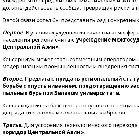
Убеждён, что перед лицом климатических и эколо
должны действовать сообща, превращая риски в н
В этой связи хотел бы представить ряд конкретны
Первое.
В условиях ухудшения качества атмосфер
населения региона считаю
учреждение межгосуд
Центральной Азии»
.
Консорциум может стать совместным оператором 
модернизации промышленности и внедрения сист
Второе.
Предлагаю
придать региональный стату
борьбе с опустыниванием, предотвращению за
пыльных бурь при Зелёном университете
.
Консолидация на базе центра научного потенциа
деградации земель и соле-пылевых выбросов.
Третье.
Для ускорения технологического переход
коридор Центральной Азии»
.