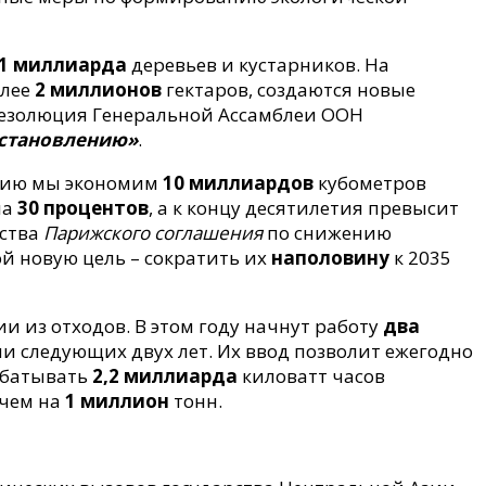
1 миллиарда
деревьев и кустарников. На
олее
2 миллионов
гектаров, создаются новые
резолюция Генеральной Ассамблеи ООН
сстановлению»
.
ению мы экономим
10 миллиардов
кубометров
ла
30 процентов
, а к концу десятилетия превысит
ьства
Парижского соглашения
по снижению
й новую цель – сократить их
наполовину
к 2035
и из отходов. В этом году начнут работу
два
ии следующих двух лет. Их ввод позволит ежегодно
абатывать
2,2 миллиарда
киловатт часов
 чем на
1 миллион
тонн.