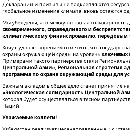
Декларации и призывы не подкрепляются ресурса
глобальное изменение климата, вновь остаются од
Мы убеждены, что международная солидарность д
своевременного, справедливого и беспрепятств
климатическому финансированию, передовым 
Хочу с удовлетворением отметить, что государст
охраны окружающей среды на уровень
ключевых 
Примерами такого партнёрства стали Региональн
Центральной Азии», Региональная стратегия а
программа по охране окружающей среды для ус
Важным вкладом в общее дело станет принятие н
«Экологическая солидарность Центральной Ази
которая будет осуществляться в тесном партнёрс
Наций.
Уважаемые коллеги!
Узбекистан реализует целенаправленные и систе