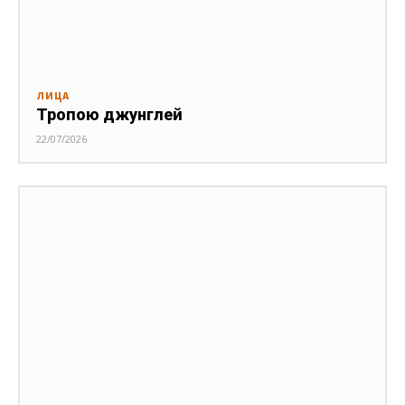
ЛИЦА
Тропою джунглей
22/07/2026