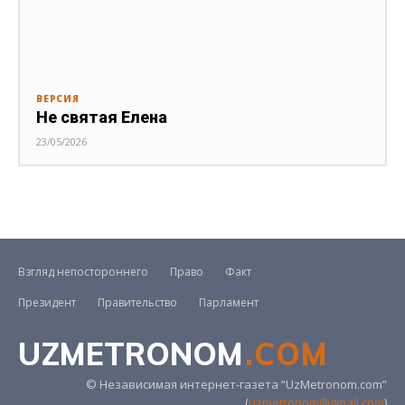
ВЕРСИЯ
Не святая Елена
23/05/2026
Взгляд непостороннего
Право
Факт
Президент
Правительство
Парламент
UZMETRONOM
.COM
© Независимая интернет-газета “UzMetronom.com”
(
uzmetronom@gmail.com
)