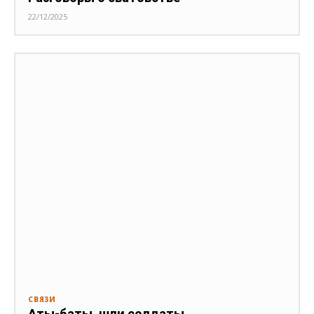
22/12/2025
СВЯЗИ
Аты-баты, шли солдаты