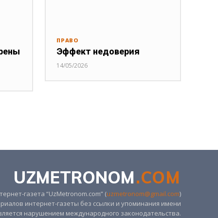
ПРАВО
рены
Эффект недоверия
14/05/2026
UZMETRONOM
.COM
ернет-газета “UzMetronom.com” (
uzmetronom@gmail.com
)
риалов интернет-газеты без ссылки и упоминания имени
вляется нарушением международного законодательства.