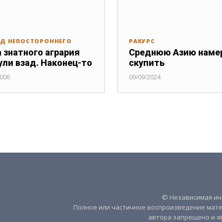
ЯД НЕПОСТОРОННЕГО
РАКУРС
 знатного агрария
Среднюю Азию наме
ули взад. Наконец-то
скупить
2006
09/09/2024
© Независимая инт
Полное или частичное воспроизведение мате
автора запрещено и я