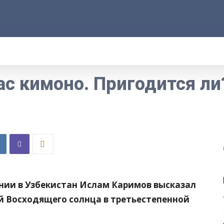
АРОД
ПРАВО
РАКУРС
ФАКТ
MORE
с кимоно. Пригодится ли
нии в Узбекистан Ислам Каримов высказал
й Восходящего солнца в третьестепенной