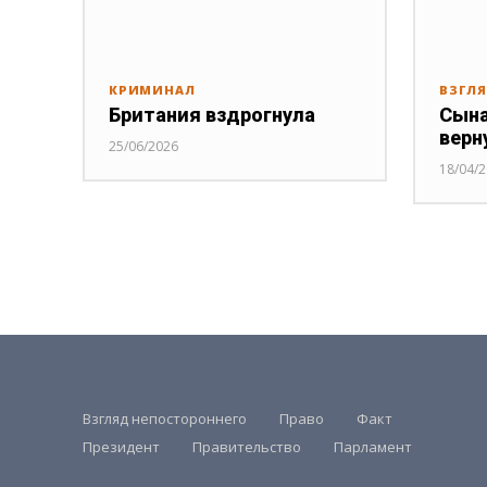
КРИМИНАЛ
ВЗГЛ
Британия вздрогнула
Сына
верн
25/06/2026
18/04/
Взгляд непостороннего
Право
Факт
Президент
Правительство
Парламент