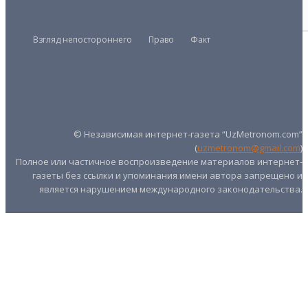
31/12/2025
Взгляд непостороннего
Право
Факт
Президент
Правительство
Парламент
UZMETRONOM
.COM
© Независимая интернет-газета “UzMetronom.com”
(
uzmetronom@gmail.com
)
Полное или частичное воспроизведение материалов интернет-
газеты без ссылки и упоминания имени автора запрещено и
является нарушением международного законодательства.