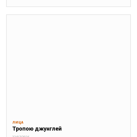
ЛИЦА
Тропою джунглей
22/07/2026