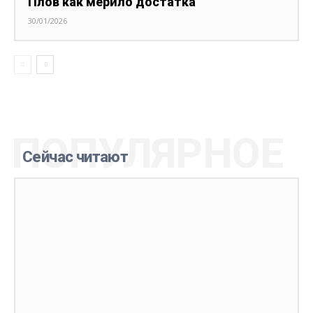
Плов как мерило достатка
30/01/2026
ПОПУЛЯРНОЕ
Сейчас читают