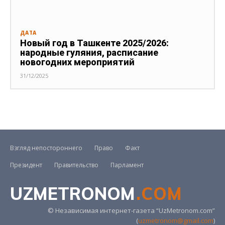
ДАТА
Новый год в Ташкенте 2025/2026:
народные гуляния, расписание
новогодних мероприятий
31/12/2025
Взгляд непостороннего
Право
Факт
Президент
Правительство
Парламент
UZMETRONOM
.COM
© Независимая интернет-газета “UzMetronom.com”
(
uzmetronom@gmail.com
)