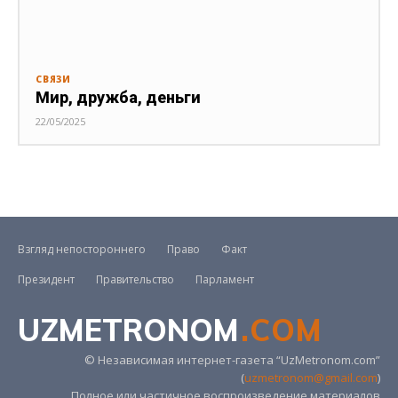
СВЯЗИ
Мир, дружба, деньги
22/05/2025
Взгляд непостороннего
Право
Факт
Президент
Правительство
Парламент
UZMETRONOM
.COM
© Независимая интернет-газета “UzMetronom.com”
(
uzmetronom@gmail.com
)
Полное или частичное воспроизведение материалов