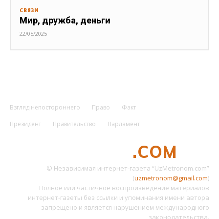
СВЯЗИ
Мир, дружба, деньги
22/05/2025
Взгляд непостороннего
Право
Факт
Президент
Правительство
Парламент
UZMETRONOM
.COM
© Независимая интернет-газета “UzMetronom.com”
(
uzmetronom@gmail.com
)
Полное или частичное воспроизведение материалов
интернет-газеты без ссылки и упоминания имени автора
запрещено и является нарушением международного
законодательства.