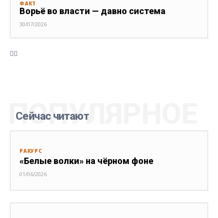
ФАКТ
Ворьё во власти — давно система
30/07/2026
ПОПУЛЯРНОЕ
Сейчас читают
РАКУРС
«Белые волки» на чёрном фоне
01/06/2026