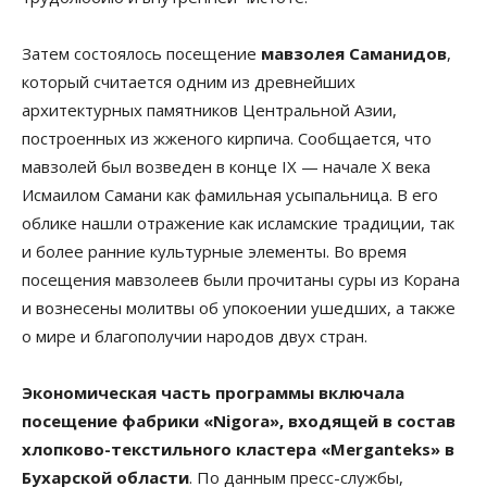
Затем состоялось посещение
мавзолея Саманидов
,
который считается одним из древнейших
архитектурных памятников Центральной Азии,
построенных из жженого кирпича. Сообщается, что
мавзолей был возведен в конце IX — начале X века
Исмаилом Самани как фамильная усыпальница. В его
облике нашли отражение как исламские традиции, так
и более ранние культурные элементы. Во время
посещения мавзолеев были прочитаны суры из Корана
и вознесены молитвы об упокоении ушедших, а также
о мире и благополучии народов двух стран.
Экономическая часть программы включала
посещение фабрики «Nigora», входящей в состав
хлопково-текстильного кластера «Merganteks» в
Бухарской области
. По данным пресс-службы,