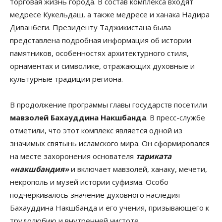
торговая жизнь города. В состав комплекса входят
медресе Кукельдаш, а также медресе и ханака Надира
Диванбеги. Президенту Таджикистана была
представлена подробная информация об истории
памятников, особенностях архитектурного стиля,
орнаментах и символике, отражающих духовные и
культурные традиции региона.
В продолжение программы главы государств посетили
мавзолей Бахауддина Накшбанда
. В пресс-службе
отметили, что этот комплекс является одной из
значимых святынь исламского мира. Он сформировался
на месте захоронения основателя
тариката
«накшбандия»
и включает мавзолей, ханаку, мечети,
некрополь и музей истории суфизма. Особо
подчеркивалось значение духовного наследия
Бахауддина Накшбанда и его учения, призывающего к
трудолюбию и внутренней чистоте.