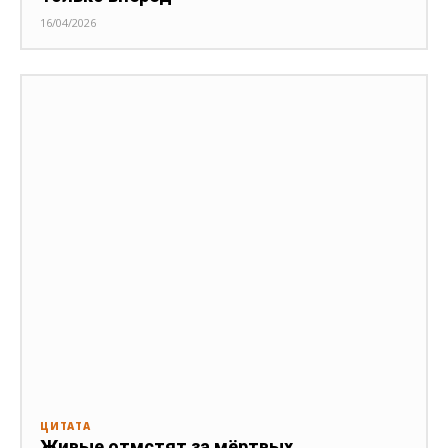
16/04/2026
ЦИТАТА
Живые отмстят за мёртвых.