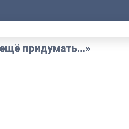
АРОД
ПРАВО
РАКУРС
ФАКТ
MORE
ь ещё придумать…»