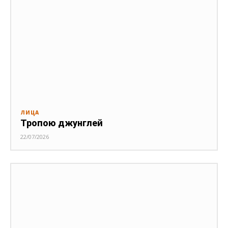
ЛИЦА
Тропою джунглей
22/07/2026