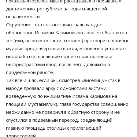
показывал перспективы и рассказывал о небывалых
достижениях республики за годы священной
независимости.
Окружение тщательно записывало каждое
оброненное Исламом Каримовым слово, чтобы завтра
же (или, по возможности, сегодня) претворить в жизнь
мудрые предначертания вождя, мгновенно устранить
недоработки, попавшие под его пристальный и
беспристрастный взор, после чего доложить о
проделанной работе.
Так все и шло, если бы, осмотрев «виселицу» (так в
народе прозвали арку с одноногими аистами,
возведенную по инициативе Ислама Каримова на
площади Мустакиллик), глава государства совершенно
неожиданно не повернул в обратную сторону и не
спустился в подземный переход, соединяющий
главную площадь столицы с прилегающей
территорией.