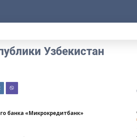
АРОД
ПРАВО
РАКУРС
ФАКТ
MOR
публики Узбекистан
ого банка «Микрокредитбанк»