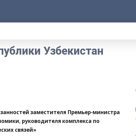
АРОД
ПРАВО
РАКУРС
ФАКТ
MORE
публики Узбекистан
язанностей заместителя Премьер-министра
номики, руководителя комплекса по
ских связей»