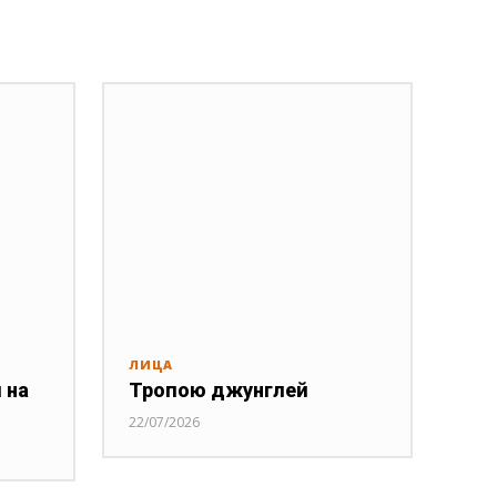
ЛИЦА
 на
Тропою джунглей
22/07/2026