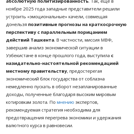
абсолютную политизированность
. Так, ещё в
ноябре 2025 года западные представители решили
устроить «эмоциональные» качели, совмещая
донельзя
позитивные прогнозы на краткосрочную
перспективу с параллельным порицанием
действий Ташкента
. В частности, миссия МВФ,
завершив анализ экономической ситуации в
Узбекистане в конце прошлого года, выступила
с
назидательно-­настоятельной рекомендацией
местному правительству
, предостерегая
экономический блок государства от соблазна
немедленно пускать в оборот незапланированные
доходы, полученные благодаря высоким мировым
котировкам золота. По
мнению
экспертов,
рекомендуемая стратегия необходима для
предотвращения перегрева экономики и удержания
валютного курса в равновесии.