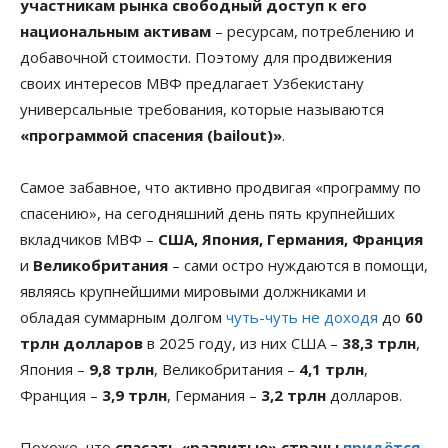
участникам рынка свободный доступ к его
национальным активам
– ресурсам, потреблению и
добавочной стоимости. Поэтому для продвижения
своих интересов МВФ предлагает Узбекистану
универсальные требования, которые называются
«программой спасения (bailout)»
.
Самое забавное, что активно продвигая «программу по
спасению», на сегодняшний день пять крупнейших
вкладчиков МВФ –
США, Япония, Германия, Франция
и
Великобритания
– сами остро нуждаются в помощи,
являясь крупнейшими мировыми должниками и
обладая суммарным долгом
чуть-чуть не доходя
до
60
трлн долларов
в 2025 году, из них США –
38,3 трлн
,
Япония –
9,8 трлн
, Великобритания –
4,1 трлн
,
Франция –
3,9 трлн
, Германия –
3,2 трлн
долларов.
Похоже, что
спасать «развитые» страны
придётся