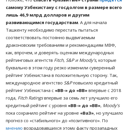
самому Узбекистану с госдолгом в размере всего
лишь 46,9 млрд долларов и другим
развивающимся государствам
. А для начала
Ташкенту необходимо перестать пытаться
соответствовать постоянно выдвигаемым
драконовским требованиям и рекомендациям МВФ,
как, впрочем, и доверять оценкам международных
рейтинговых агентств
Fitch, S&P и Moody’s
, которые
буквально в этом году резко изменили суверенный
рейтинг Узбекистана в положительную сторону. Так,
международное агентство
S&P
повысило кредитный
рейтинг Узбекистана с
«ВВ-» до «ВВ»
впервые с 2018
года,
Fitch Ratings
впервые за семь лет улучшило его
кредитный рейтинг с уровня
«ВВ-» до «ВВ»
,
Moody’s
пока сохранило рейтинг на уровне
«ВаЗ»
, но улучшило
прогноз со «стабильного» до «позитивного». По
мнению
возрадовавшихся этому факту прозападных