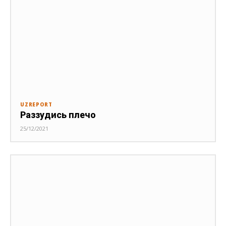
UZREPORT
Раззудись плечо
25/12/2021