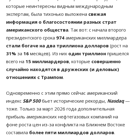
которые неинтересны видным международным
экспертам, была тихонько выложена
свежая
информация о благосостоянии разных страт
американского общества
. Так вот: с начала второго
президентского срока
974
американских миллиардера
стали богаче на два триллиона долларов
(рост на
31%
за
16
месяцев). Из них
один триллион
пришелся
всего на
15 миллиардеров
, которые
совершенно
случайно находятся в дружеских (и деловых)
отношениях с Трампом
.
Одновременно с этим прямо сейчас американский
индекс
S&P 500
бьет исторические рекорды,
Nasdaq
—
тоже. Только за март 2026 года дополнительная
прибыль американских нефтегазовых компаний на
фоне роста цен из-за конфликта на Ближнем Востоке
составила
более пяти миллиардов долларов
.