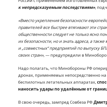
России с применением изготовленных Евр
к непредсказуемым последствиям»
, под
«Вместо укрепления безопасности европейс
правителей все быстрее втягивают эти стра
общественности следует не только ясно по
их безопасности, но и знать адреса, а такж
и „совместных“ предприятий по выпуску БП
своих стран»
, — предупредили в Миноборо
Надо полагать, что Минобороны РФ оперир
дронах, применяемых непосредственно на 
беспилотных летательных аппаратах,
спос
наносить удары по удалённым от грани
В свою очередь, зампред Совбеза РФ
Дмитр