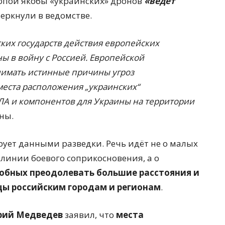
опой якобы «украинских» дронов
«ведет
черкнули в ведомстве.
ких государств действия европейских
ны в войну с Россией. Европейской
нимать истинные причины угроз
е места расположения „украинских“
ЛА и компонентов для Украины на территории
ны.
ует данными разведки. Речь идёт не о малых
линии боевого соприкосновения, а о
обных преодолевать большие расстояния и
цы российским городам и регионам
.
ий Медведев
заявил, что
места