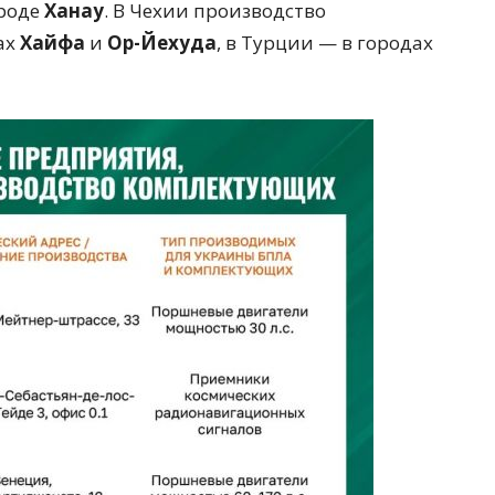
ороде
Ханау
. В Чехии производство
ах
Хайфа
и
Ор-Йехуда
, в Турции — в городах