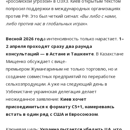
«российской угрозой» в ОЗХЗ. Киев открытым текстом
попросил поддержки в международных организациях
против РФ. Это был четкий сигнал:
«Вы либо с нами,
либо против нас в глобальных играх»
.
Весной 2026 год
а интенсивность только нарастает.
1–
2 апреля проходят сразу два раунда
консультаций — в Астане и Ташкенте
. В Казахстане
Мищенко обсуждает с вице-
премьером Жумангариным не только торговлю, но и
создание совместных предприятий по переработке
сельхозпродукции. А уже на следующий день в
Узбекистане украинская делегация делает
неожиданное заявление:
Киев хочет
присоединиться к формату C5+1, намереваясь
встать в один ряд с США и Евросоюзом
.
Ключевая цель:
Украина пытается убедить ЦА, что