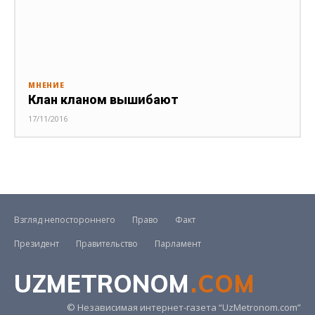
МНЕНИЕ
Клан кланом вышибают
17/11/2016
Взгляд непостороннего
Право
Факт
Президент
Правительство
Парламент
UZMETRONOM
.COM
© Независимая интернет-газета “UzMetronom.com”