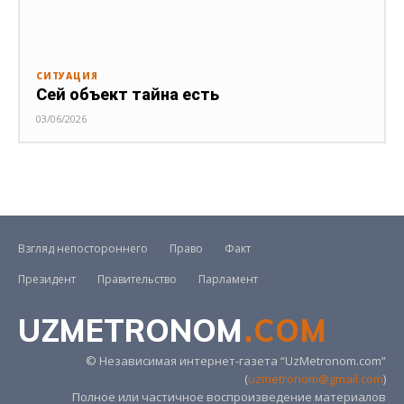
СИТУАЦИЯ
Сей объект тайна есть
03/06/2026
Взгляд непостороннего
Право
Факт
Президент
Правительство
Парламент
UZMETRONOM
.COM
© Независимая интернет-газета “UzMetronom.com”
(
uzmetronom@gmail.com
)
Полное или частичное воспроизведение материалов