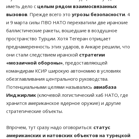
иметь дело с
целым рядом взаимосвязанных
вызовов
. Прежде всего это
угрозы безопасности
. 4
и 9 марта силы ПВО НАТО перехватили две иранские
баллистические ракеты, вошедшие в воздушное
пространство Турции. Хотя Тегеран отрицает
преднамеренность этих ударов, в Анкаре решили, что
они стали следствием иранской
стратегии
«мозаичной обороны»
, предоставляющей
командирам КСИР широкую автономию в условиях
обезглавливания центрального руководства.
Потенциальными целями назывались
авиабаза
Инджирлик
(ключевой логистический хаб НАТО, где
хранится американское ядерное оружие) и другие
стратегические объекты.
Впрочем, тут сразу надо оговориться:
статус
американских и натовских объектов на турецкой