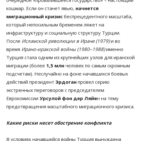
кошмар. Если он станет явью,
начнется
миграционный кризис
беспрецедентного масштаба,
который непосильным бременем ляжет на
инфраструктуру и социальную структуру Турции.
После
Исламской революции в Иране (1979)
и во
время
Ирано-иракской войны (1980–1988)
именно
Турция стала одним из крупнейших узлов для иранской
миграции (более
1,5 млн
человек по самым скромным
подсчетам). Неслучайно на фоне начавшихся боевых
действий президент
Эрдоган
провел серию
экстренных переговоров с председателем
Еврокомиссии
Урсулой фон дер Ляйе
н на тему
предотвращения масштабного миграционного кризиса.
Какие риски несет обострение конфликта
В условиях начавшейся войны Турция вынуждена