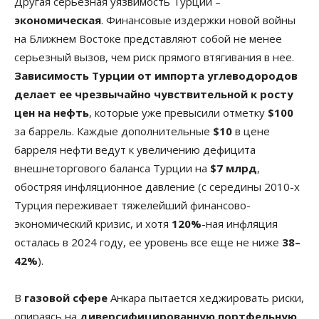
Другая серьезная уязвимость Турции –
экономическая
. Финансовые издержки новой войны
на Ближнем Востоке представляют собой не менее
серьезный вызов, чем риск прямого втягивания в нее.
Зависимость Турции от импорта углеводородов
делает ее чрезвычайно чувствительной к росту
цен на нефть
, которые уже превысили отметку
$100
за баррель. Каждые дополнительные
$10
в цене
барреля нефти ведут к увеличению дефицита
внешнеторгового баланса Турции на
$7 млрд
,
обостряя инфляционное давление (с середины 2010-х
Турция переживает тяжелейший финансово-
экономический кризис, и хотя
120%
-ная инфляция
осталась в 2024 году, ее уровень все еще не ниже
38–
42%
).
В
газовой сфере
Анкара пытается хеджировать риски,
опираясь на
диверсифицированную портфельную