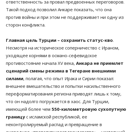
ответственность за провал предвоенных переговоров.
Такой подход позволил Анкаре показать, что она
против войны и при этом не поддерживает ни одну из
сторон конфликта.
Главная цель Турции – сохранить статус-кво
.
Несмотря на историческое соперничество с Ираном,
уходящее корнями в османо-сефевидское
противостояние начала XV века,
Анкара не приемлет
сценарий смены режима в Тегеране внешними
силами
, полагая, что опыт Ирака и Сирии показал:
внешнее вмешательство и попытки насильственного
переформатирования региона приводят лишь к тому,
что он надолго погружается в хаос. Для Турции,
имеющей более чем
550-километровую сухопутную
границу
с исламской республикой, ее
неконтролируемый распад и превращение в
очередное «провалившееся государство» – настоящий