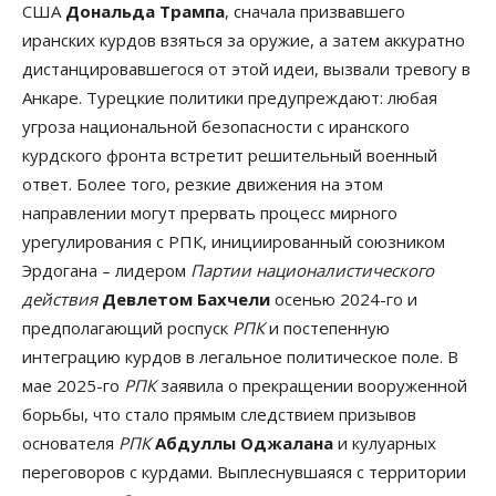
США
Дональда Трампа
, сначала призвавшего
иранских курдов взяться за оружие, а затем аккуратно
дистанцировавшегося от этой идеи, вызвали тревогу в
Анкаре. Турецкие политики предупреждают: любая
угроза национальной безопасности с иранского
курдского фронта встретит решительный военный
ответ. Более того, резкие движения на этом
направлении могут прервать процесс мирного
урегулирования с РПК, инициированный союзником
Эрдогана – лидером
Партии националистического
действия
Девлетом Бахчели
осенью 2024-го и
предполагающий роспуск
РПК
и постепенную
интеграцию курдов в легальное политическое поле. В
мае 2025-го
РПК
заявила о прекращении вооруженной
борьбы, что стало прямым следствием призывов
основателя
РПК
Абдуллы Оджалана
и кулуарных
переговоров с курдами. Выплеснувшаяся с территории