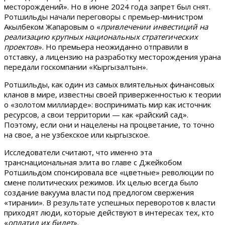
месторождений». Но в июне 2024 года запрет был снят.
Ротшильды начали переговоры с премьер-министром
Акылбеком Жапаровым о «
привлечении инвестиций на
реализацию крупных национальных стратегических
проектов
». Но премьера неожиданно отправили в
отставку, а лицензию на разработку месторождения урана
передали госкомпании «Кыргызалтын».
Ротшильды, как один из самых влиятельных финансовых
кланов в мире, известны своей приверженностью к теории
о «золотом миллиарде»: воспринимать мир как источник
ресурсов, а свои территории — как «райский сад».
Поэтому, если они и нацелены на процветание, то точно
на свое, а не узбекское или кыргызское.
Исследователи считают, что именно эта
транснациональная элита во главе с Джейкобом
Ротшильдом спонсировала все «цветные» революции по
смене политических режимов. Их целью всегда было
создание вакуума власти под предлогом свержения
«тирании». В результате успешных переворотов к власти
приходят люди, которые действуют в интересах тех, кто
«
оплатил их билет
».