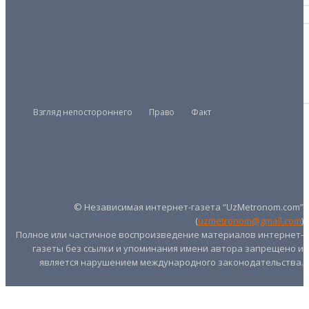
ВЛАСТЬ
Куда ни плюнь — попадешь в чиновника
24/11/2021
Взгляд непостороннего
Право
Факт
Президент
Правительство
Парламент
UZMETRONOM
.COM
© Независимая интернет-газета “UzMetronom.com”
(
uzmetronom@gmail.com
)
Полное или частичное воспроизведение материалов интернет-
газеты без ссылки и упоминания имени автора запрещено и
является нарушением международного законодательства.