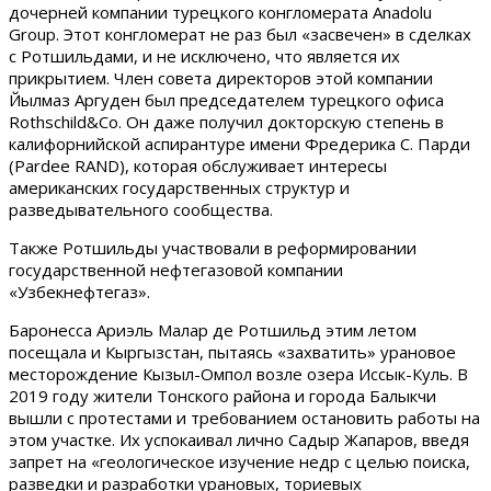
дочерней компании турецкого конгломерата Anadolu
Group. Этот конгломерат не раз был «засвечен» в сделках
с Ротшильдами, и не исключено, что является их
прикрытием. Член совета директоров этой компании
Йылмаз Аргуден был председателем турецкого офиса
Rothschild&Co. Он даже получил докторскую степень в
калифорнийской аспирантуре имени Фредерика С. Парди
(Pardee RAND), которая обслуживает интересы
американских государственных структур и
разведывательного сообщества.
Также Ротшильды участвовали в реформировании
государственной нефтегазовой компании
«Узбекнефтегаз».
Баронесса Ариэль Малар де Ротшильд этим летом
посещала и Кыргызстан, пытаясь «захватить» урановое
месторождение Кызыл-Омпол возле озера Иссык-Куль. В
2019 году жители Тонского района и города Балыкчи
вышли с протестами и требованием остановить работы на
этом участке. Их успокаивал лично Садыр Жапаров, введя
запрет на «геологическое изучение недр с целью поиска,
разведки и разработки урановых, ториевых