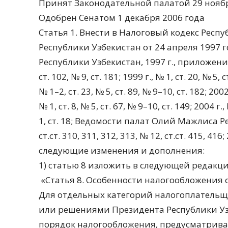
Принят Законодательной палатой 29 ноябр
Одобрен Сенатом 1 декабря 2006 года
Статья 1. Внести в Налоговый кодекс Респ
Республики Узбекистан от 24 апреля 1997 
Республики Узбекистан, 1997 г., приложение к 
ст. 102, № 9, ст. 181; 1999 г., № 1, ст. 20, № 5, с
№ 1–2, ст. 23, № 5, ст. 89, № 9–10, ст. 182; 2002 
№ 1, ст. 8, № 5, ст. 67, № 9–10, ст. 149; 2004 г.,
1, ст. 18; Ведомости палат Олий Мажлиса Рес
ст.ст. 310, 311, 312, 313, № 12, ст.ст. 415, 416; 
следующие изменения и дополнения:
1) статью 8 изложить в следующей редакци
«Статья 8. Особенности налогообложения
Для отдельных категорий налогоплательщ
или решениями Президента Республики У
порядок налогообложения, предусматрив