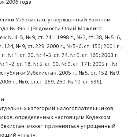
я 2006 года
ублики Узбекистан, утвержденный Законом
года № 396–I (Ведомости Олий Мажлиса
№ 4–5, № 9, ст. 241; 1998 г., № 3, ст. 38, № 5–6,
т. 124, № 9, ст. 229; 2000 г., № 5–6, ст. 153; 2001 г.,
г., № 1, ст. 20, № 4–5, ст. 74, № 9, ст. 165; 2003 г.,
 № 1–2, ст. 18, № 5, ст. 90, № 9, ст. 171; 2005 г., №
публики Узбекистан, 2005 г., № 5, ст. 152, № 9,
2006 г., № 6, ст.ст. 259, 260, № 10, ст. 536),
и:
 отдельных категорий налогоплательщиков
иков, определенных настоящим Кодексом
збекистан, может применяться упрощенный
ающий уплату: