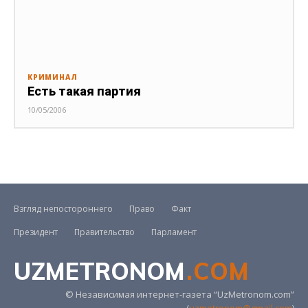
КРИМИНАЛ
Есть такая партия
10/05/2006
Взгляд непостороннего
Право
Факт
Президент
Правительство
Парламент
UZMETRONOM
.COM
© Независимая интернет-газета “UzMetronom.com”
(
uzmetronom@gmail.com
)