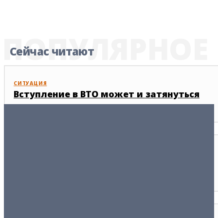
ПОПУЛЯРНОЕ
Сейчас читают
СИТУАЦИЯ
Вступление в ВТО может и затянуться
16/07/2025
БЫВАЕТ...
Было ваше, станет наше
09/03/2026