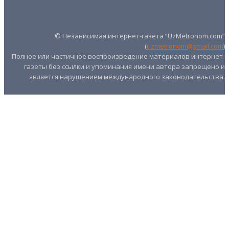
UZMETRONOM
.COM
© Независимая интернет-газета “UzMetronom.com”
(
uzmetronom@gmail.com
)
Полное или частичное воспроизведение материалов интернет-
газеты без ссылки и упоминания имени автора запрещено и
является нарушением международного законодательства.