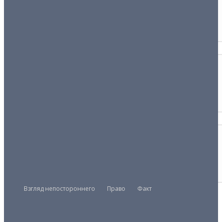
РАКУРС
Лицемерие стало нормой
05/03/2026
ПРАВИТЕЛЬСТВО
Сват не брат
24/01/2025
ПРАВИТЕЛЬСТВО
На принципах партнёрства
02/11/2024
Взгляд непостороннего
Право
Факт
Президент
Правительство
Парламент