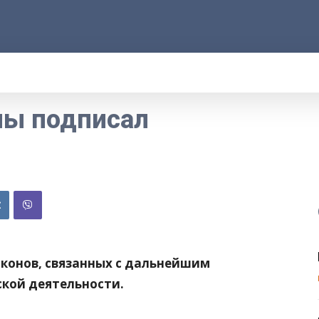
АРОД
ПРАВО
РАКУРС
ФАКТ
MOR
ны подписал
аконов, связанных с дальнейшим
кой деятельности.