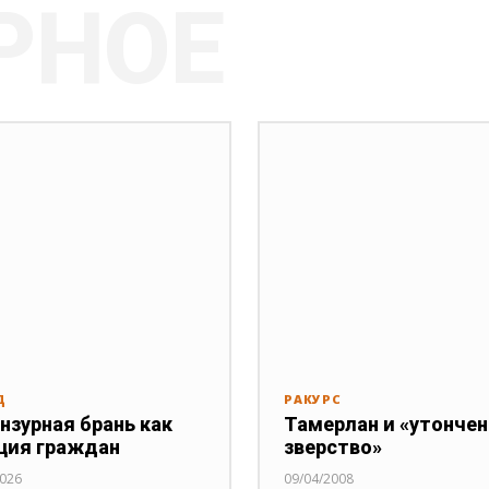
РНОЕ
Д
РАКУРС
нзурная брань как
Тамерлан и «утонче
ция граждан
зверство»
2026
09/04/2008