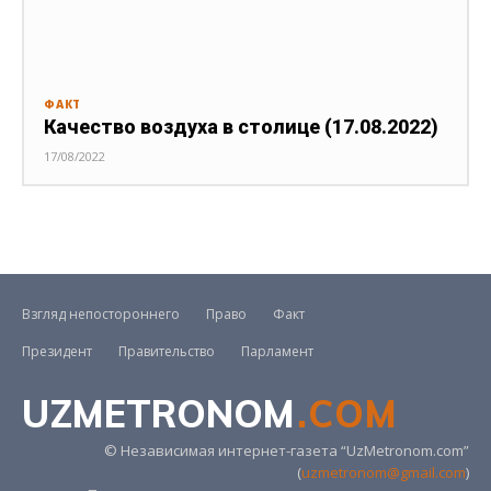
ФАКТ
Качество воздуха в столице (17.08.2022)
17/08/2022
Взгляд непостороннего
Право
Факт
Президент
Правительство
Парламент
UZMETRONOM
.COM
© Независимая интернет-газета “UzMetronom.com”
(
uzmetronom@gmail.com
)