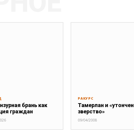
РНОЕ
Д
РАКУРС
нзурная брань как
Тамерлан и «утонче
ция граждан
зверство»
2026
09/04/2008