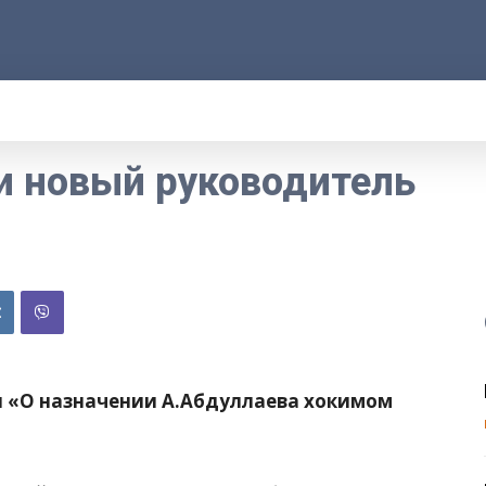
АРОД
ПРАВО
РАКУРС
ФАКТ
MOR
и новый руководитель
н «О назначении А.Абдуллаева хокимом