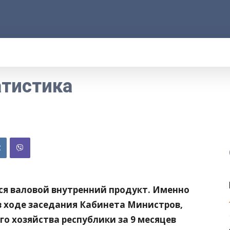
АРОД
ПРАВО
РАКУРС
ФАКТ
MOR
атистика
лся валовой внутренний продукт. Именно
 в ходе заседания Кабинета Министров,
о хозяйства республики за 9 месяцев