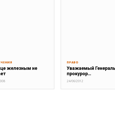
АЧЕНИЯ
ПРАВО
це железным не
Уважаемый Генерал
ает
прокурор…
2008
24/06/2012