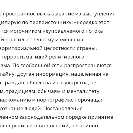
о пространное высказывание из выступления
итирую по первоисточнику: «нередко этот
вится источником неуправляемого потока
й к насильственному изменению
территориальной целостности страны,
 терроризма, идей религиозного
зма. По глобальной сети распространяются
тайну, другая информация, нацеленная на
раждан, общества и государства, не
м, традициям, обычаям и менталитету
наркоманию и порнографию, порочащая
осознание людей. Постановление
вленном законодательном порядке принятие
шеперечисленных явлений, негативно