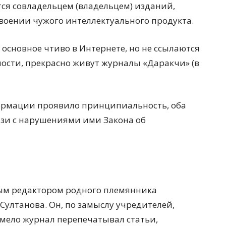
тся совладельцем (владельцем) изданий,
оении чужого интеллектуального продукта.
 основное чтиво в Интернете, но не ссылаются
ности, прекрасно живут журналы «Даракчи» (в
формации проявило принципиальность, оба
язи с нарушениями ими Закона об
ным редактором родного племянника
 Султанова. Он, по замыслу учредителей,
смело журнал перепечатывал статьи,