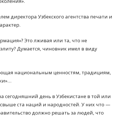
коления».
елем директора Узбекского агентства печати и
арактер.
рмация»? Это лживая или та, что не
литу? Думается, чиновник имел в виду
вующая национальным ценностям, традициям,
ики»…
на сегодняшний день в Узбекистане в той или
свыше ста наций и народностей. У них что —
авительство должно решать за людей, что