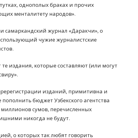
утках, однополых браках и прочих
ующих менталитету народов».
 и самаркандский журнал «Даракчи», о
 использующий чужие журналистские
стов.
 те издания, которые составляют (или могут
свиру».
еререгистрации изданий, примитивна и
е пополнить бюджет Узбекского агентства
в миллионов сумов, перечисленных
ишними никогда не будут.
ией, о которых так любят говорить