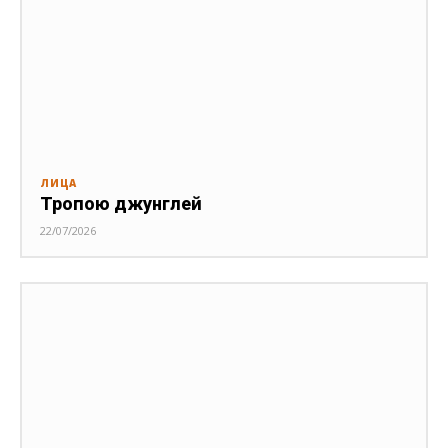
ЛИЦА
Тропою джунглей
22/07/2026