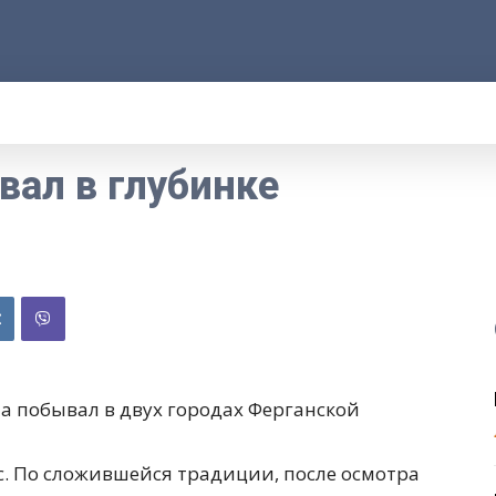
АРОД
ПРАВО
РАКУРС
ФАКТ
MOR
ал в глубинке
на побывал в двух городах Ферганской
с. По сложившейся традиции, после осмотра