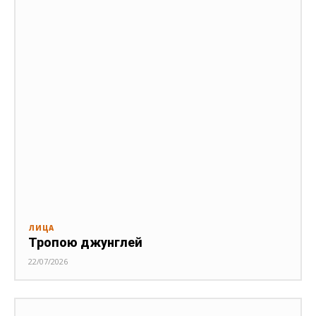
ЛИЦА
Тропою джунглей
22/07/2026