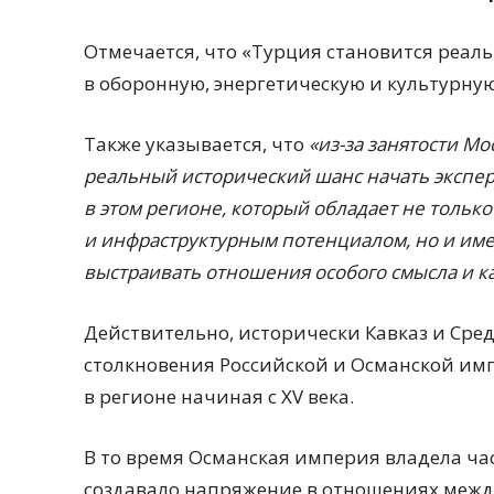
Отмечается, что «Турция становится реал
в оборонную, энергетическую и культурную
Также указывается, что
«из-за занятости М
реальный исторический шанс начать экспе
в этом регионе, который обладает не толь
и инфраструктурным потенциалом, но и име
выстраивать отношения особого смысла и ка
Действительно, исторически Кавказ и Сре
столкновения Российской и Османской им
в регионе начиная с XV века.
В то время Османская империя владела час
создавало напряжение в отношениях межд