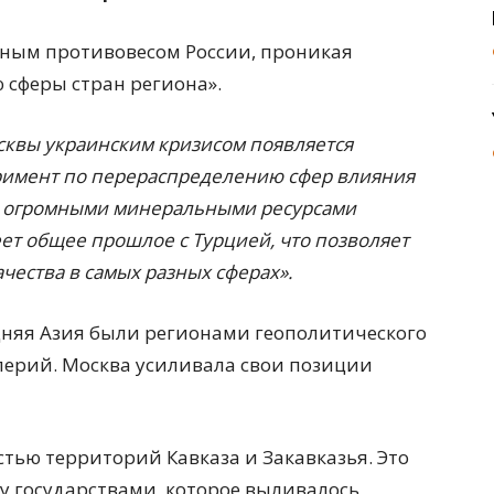
ьным противовесом России, проникая
 сферы стран региона».
осквы украинским кризисом появляется
римент по перераспределению сфер влияния
ко огромными минеральными ресурсами
ет общее прошлое с Турцией, что позволяет
чества в самых разных сферах».
дняя Азия были регионами геополитического
перий. Москва усиливала свои позиции
тью территорий Кавказа и Закавказья. Это
у государствами, которое выливалось