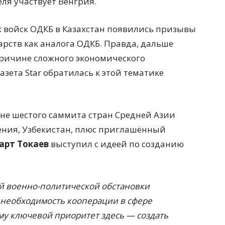
еля участвует Венгрия.
х войск ОДКБ в Казахстан появились призывы
арств как аналога ОДКБ. Правда, дальше
причине сложного экономического
зета Star обратилась к этой тематике
тане шестого саммита стран Средней Азии
мения, Узбекистан, плюс приглашённый
рт Токаев
выступил с идеей по созданию
й военно-политической обстановки
 необходимость кооперации в сфере
му ключевой приоритет здесь — создать