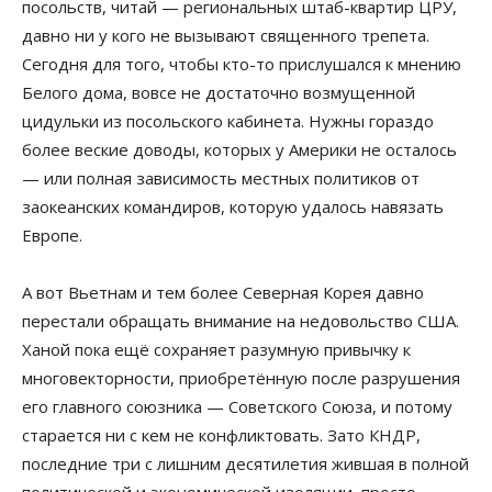
посольств, читай — региональных штаб-квартир ЦРУ,
давно ни у кого не вызывают священного трепета.
Сегодня для того, чтобы кто-то прислушался к мнению
Белого дома, вовсе не достаточно возмущенной
цидульки из посольского кабинета. Нужны гораздо
более веские доводы, которых у Америки не осталось
— или полная зависимость местных политиков от
заокеанских командиров, которую удалось навязать
Европе.
А вот Вьетнам и тем более Северная Корея давно
перестали обращать внимание на недовольство США.
Ханой пока ещё сохраняет разумную привычку к
многовекторности, приобретённую после разрушения
его главного союзника — Советского Союза, и потому
старается ни с кем не конфликтовать. Зато КНДР,
последние три с лишним десятилетия жившая в полной
политической и экономической изоляции, просто