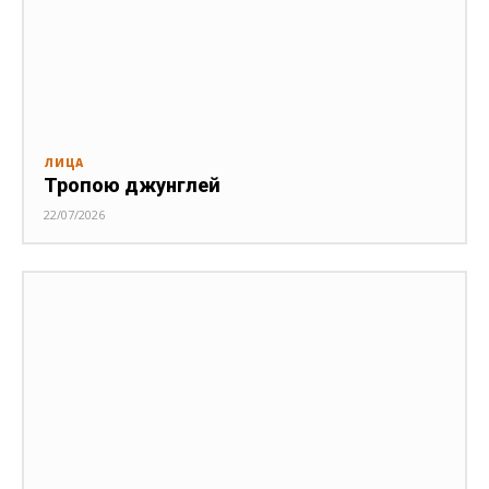
ЛИЦА
Тропою джунглей
22/07/2026